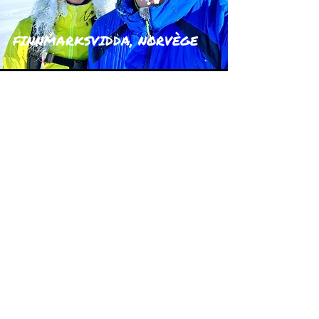
FINNMARKSVIDDA, NORVÈGE
Kari & Jonathan
BØRGEFJELL, NORVÈGE