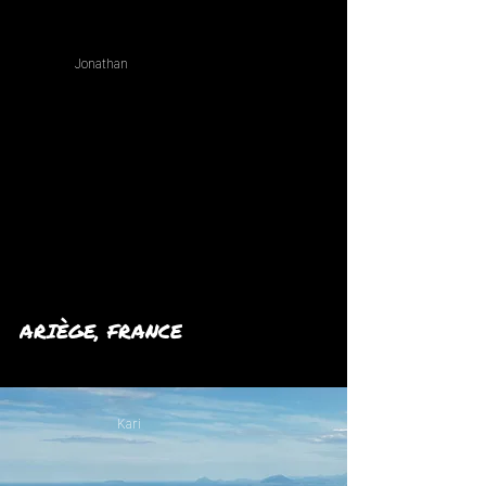
Jonathan
ARIÈGE, FRANCE
Kari